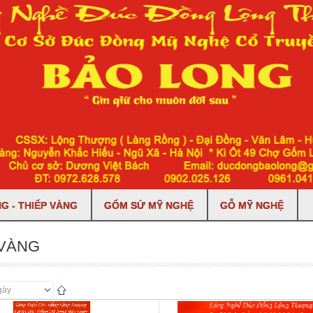
G - THIẾP VÀNG
GỐM SỨ MỸ NGHỆ
GỖ MỸ NGHỆ
VÀNG