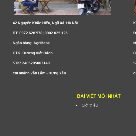
42 Nguyễn Khắc Hiếu, Ngũ Xá, Hà Nội
K
ĐT: 0972 628 578; 0902 025 126
Đ
Ngân hàng: AgriBank
N
CTK: Dương Việt Bách
C
STK: 2405205063140
S
chi nhánh Văn Lâm - Hưng Yên
c
BÀI VIẾT MỚI NHẤT
Giới thiệu