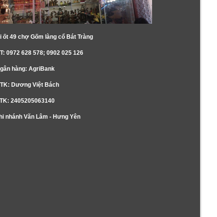
i ốt 49 chợ Gốm làng cổ Bát Tràng
T: 0972 628 578; 0902 025 126
gân hàng: AgriBank
TK: Dương Việt Bách
TK: 2405205063140
hi nhánh Văn Lâm - Hưng Yên