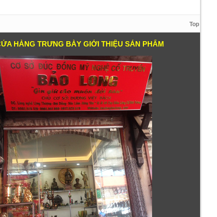
Top
CỬA HÀNG TRƯNG BÀY GIỚI THIỆU SẢN PHẨM