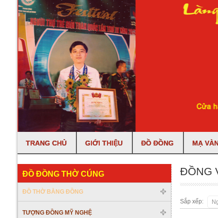
TRANG CHỦ
GIỚI THIỆU
ĐỒ ĐỒNG
MẠ VÀN
ĐỒNG 
ĐỒ ĐỒNG THỜ CÚNG
ĐỒ THỜ BẰNG ĐỒNG
Sắp xếp:
TƯỢNG ĐỒNG MỸ NGHỆ