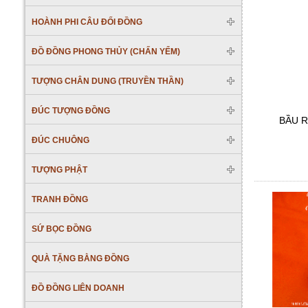
HOÀNH PHI CÂU ĐỐI ĐỒNG
ĐỒ ĐỒNG PHONG THỦY (CHẤN YỂM)
TƯỢNG CHÂN DUNG (TRUYỀN THẦN)
ĐÚC TƯỢNG ĐỒNG
BẦU 
ĐÚC CHUÔNG
TƯỢNG PHẬT
TRANH ĐỒNG
SỨ BỌC ĐỒNG
QUÀ TẶNG BẰNG ĐỒNG
ĐỒ ĐỒNG LIÊN DOANH