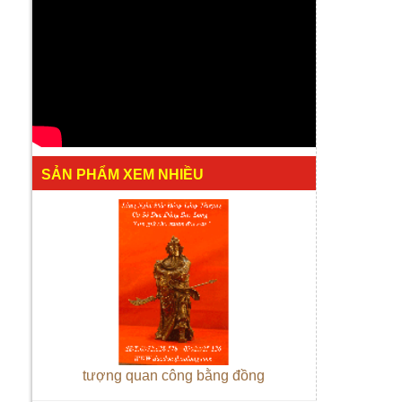
SẢN PHẨM XEM NHIỀU
tượng quan công bằng đồng