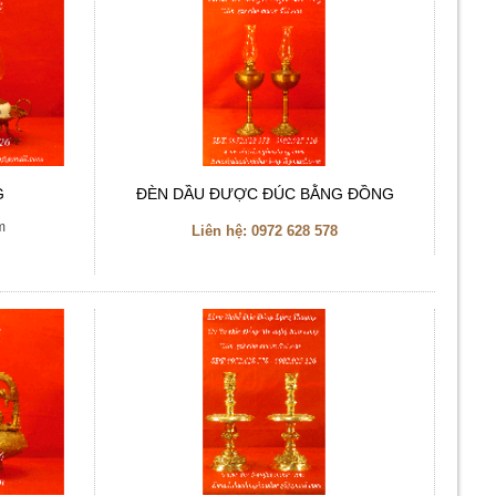
G
ĐÈN DẦU ĐƯỢC ĐÚC BẰNG ĐỒNG
m
Liên hệ:
0972 628 578