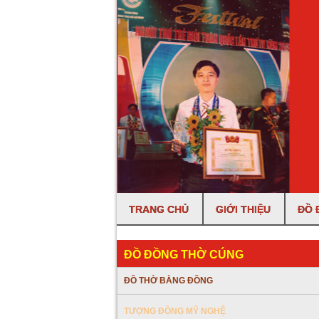
TRANG CHỦ
GIỚI THIỆU
ĐỒ 
ĐỒ ĐỒNG THỜ CÚNG
ĐỒ THỜ BẰNG ĐỒNG
TƯỢNG ĐỒNG MỸ NGHỆ