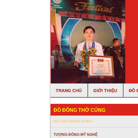
TRANG CHỦ
GIỚI THIỆU
ĐỒ 
ĐỒ ĐỒNG THỜ CÚNG
ĐỒ THỜ BẰNG ĐỒNG
TƯỢNG ĐỒNG MỸ NGHỆ