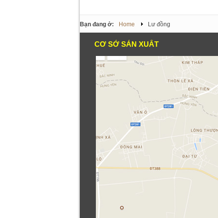
Bạn đang ở:
Home
Lư đồng
CƠ SỞ SẢN XUẤT