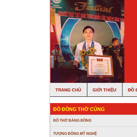
TRANG CHỦ
GIỚI THIỆU
ĐỒ 
ĐỒ ĐỒNG THỜ CÚNG
ĐỒ THỜ BẰNG ĐỒNG
TƯỢNG ĐỒNG MỸ NGHỆ