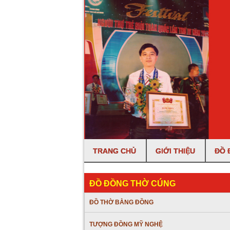
TRANG CHỦ
GIỚI THIỆU
ĐỒ 
ĐỒ ĐỒNG THỜ CÚNG
ĐỒ THỜ BẰNG ĐỒNG
TƯỢNG ĐỒNG MỸ NGHỆ