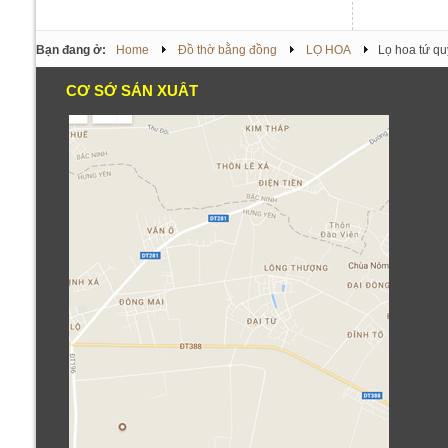
Bạn đang ở:
Home
Đồ thờ bằng đồng
LỌ HOA
Lọ hoa tứ qu
CƠ SỞ SẢN XUẤT