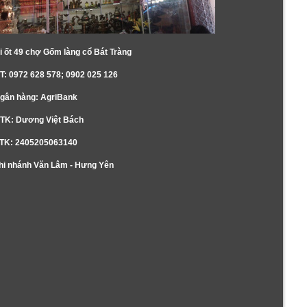
i ốt 49 chợ Gốm làng cổ Bát Tràng
T: 0972 628 578; 0902 025 126
gân hàng: AgriBank
TK: Dương Việt Bách
TK: 2405205063140
hi nhánh Văn Lâm - Hưng Yên