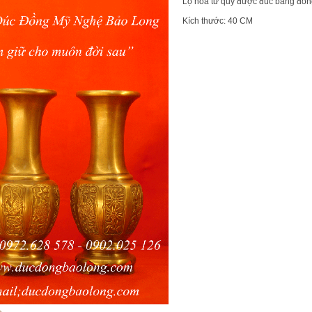
Lọ hoa tứ quý được đúc bằng đồn
Kích thước
:
40 CM