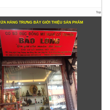
Top
CỬA HÀNG TRƯNG BÀY GIỚI THIỆU SẢN PHẨM