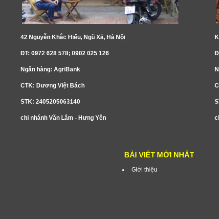
42 Nguyễn Khắc Hiếu, Ngũ Xá, Hà Nội
K
ĐT: 0972 628 578; 0902 025 126
Đ
Ngân hàng: AgriBank
N
CTK: Dương Việt Bách
C
STK: 2405205063140
S
chi nhánh Văn Lâm - Hưng Yên
c
BÀI VIẾT MỚI NHẤT
Giới thiệu