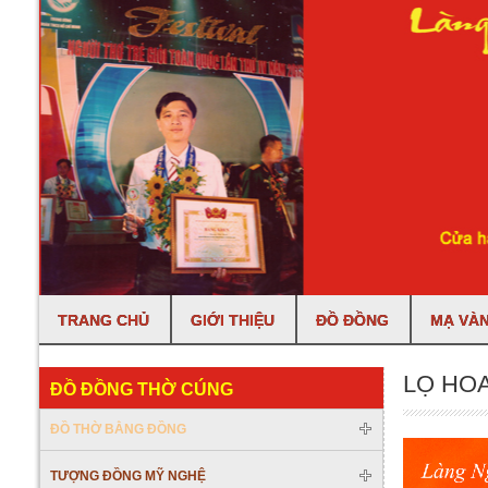
TRANG CHỦ
GIỚI THIỆU
ĐỒ ĐỒNG
MẠ VÀN
LỌ HO
ĐỒ ĐỒNG THỜ CÚNG
ĐỒ THỜ BẰNG ĐỒNG
TƯỢNG ĐỒNG MỸ NGHỆ