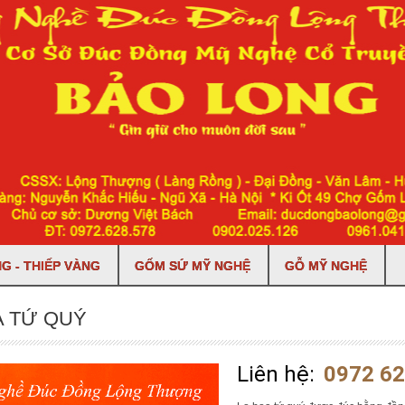
G - THIẾP VÀNG
GỐM SỨ MỸ NGHỆ
GỖ MỸ NGHỆ
A TỨ QUÝ
Liên hệ:
0972 62