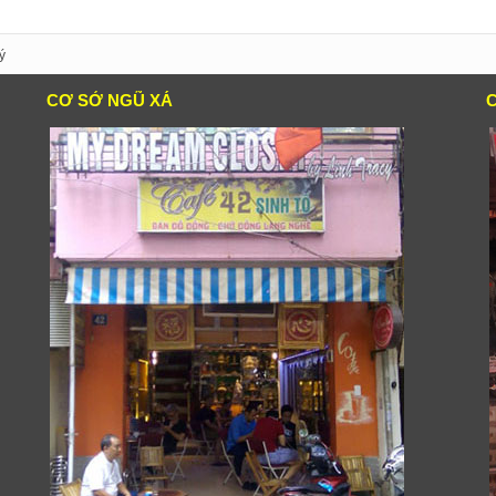
ý
CƠ SỞ NGŨ XÁ