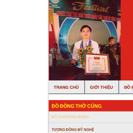
TRANG CHỦ
GIỚI THIỆU
ĐỒ 
ĐỒ ĐỒNG THỜ CÚNG
ĐỒ THỜ BẰNG ĐỒNG
TƯỢNG ĐỒNG MỸ NGHỆ