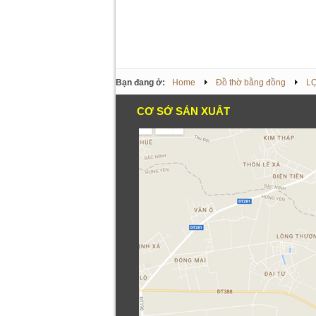
Bạn đang ở:
Home
Đồ thờ bằng đồng
L
CƠ SỞ SẢN XUẤT