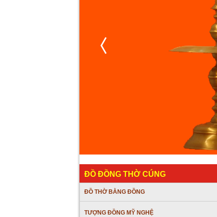
ĐỒ ĐỒNG THỜ CÚNG
ĐỒ THỜ BẰNG ĐỒNG
TƯỢNG ĐỒNG MỸ NGHỆ